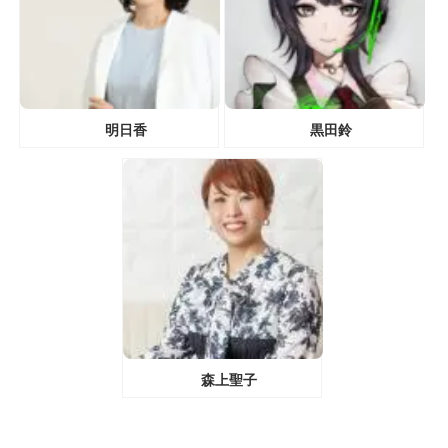
明日香
黒田鈴
森上聖子