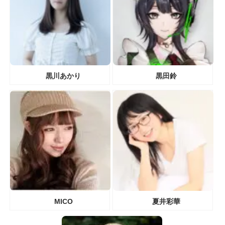
黒川あかり
黒田鈴
MICO
夏井彩華