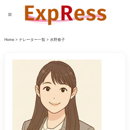
Home
>
ナレーター一覧
> 水野春子