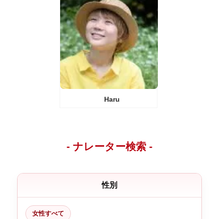
Haru
- ナレーター検索 -
性別
女性すべて