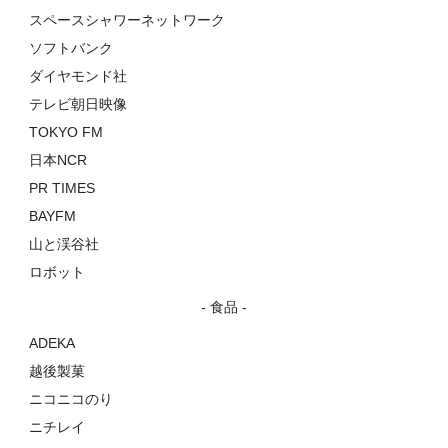
- 食品 -