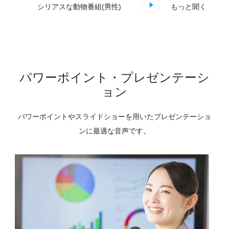
シリアスな動物番組(男性)
パワーポイント・プレゼンテーシ
ョン
パワーポイントやスライドショーを用いたプレゼンテーショ
ンに最適な音声です。