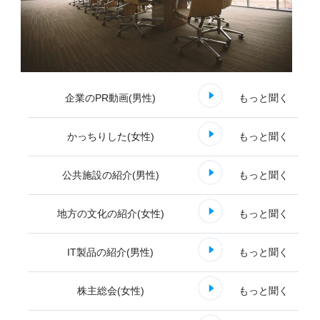
企業のPR動画(男性)
かっちりした(女性)
公共施設の紹介(男性)
地方の文化の紹介(女性)
IT製品の紹介(男性)
株主総会(女性)