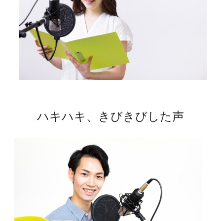
ハキハキ、きびきびした声