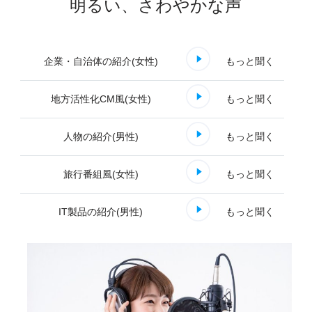
明るい、さわやかな声
企業・自治体の紹介(女性)
地方活性化CM風(女性)
人物の紹介(男性)
旅行番組風(女性)
IT製品の紹介(男性)