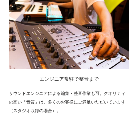
エンジニア常駐で整音まで
サウンドエンジニアによる編集・整音作業も可。クオリティ
の高い「音質」は、多くのお客様にご満足いただいています
（スタジオ収録の場合）。