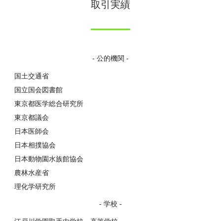
取引実績
- 公的機関 -
- 学校 -