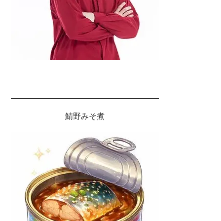
鯖野みそ煮