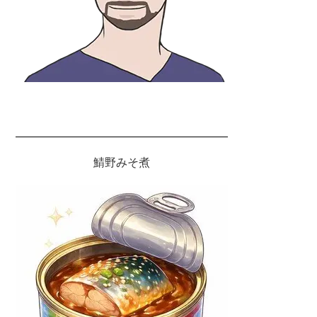
鯖野みそ煮