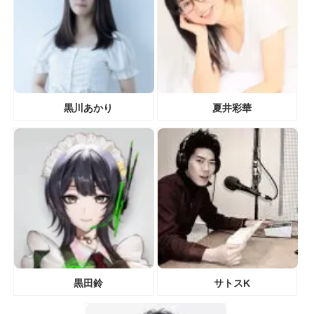
黒川あかり
夏井彩華
黒田鈴
サトスK