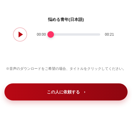
悩める青年(日本語)
00:00
00:21
※音声のダウンロードをご希望の場合、タイトルをクリックしてください。
この人に依頼する ›