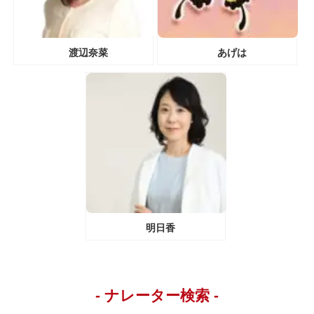
渡辺奈菜
あげは
明日香
- ナレーター検索 -