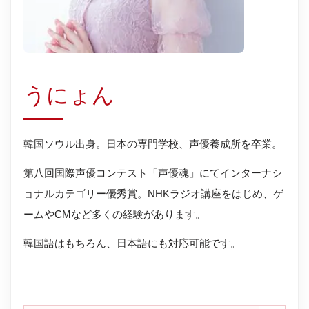
うにょん
韓国ソウル出身。日本の専門学校、声優養成所を卒業。
第八回国際声優コンテスト「声優魂」にてインターナシ
ョナルカテゴリー優秀賞。NHKラジオ講座をはじめ、ゲ
ームやCMなど多くの経験があります。
韓国語はもちろん、日本語にも対応可能です。