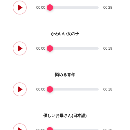
00:00
00:28
かわいい女の子
00:00
00:19
悩める青年
00:00
00:18
優しいお母さん(日本語)