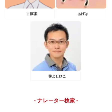
古條凜
あげは
柳よしひこ
- ナレーター検索 -