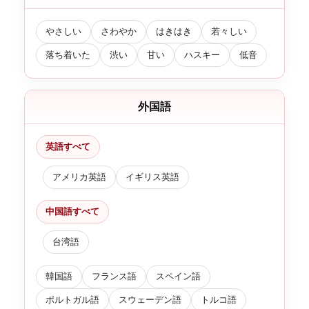
やさしい
さわやか
はきはき
若々しい
落ち着いた
渋い
甘い
ハスキー
低音
外国語
英語すべて
アメリカ英語
イギリス英語
中国語すべて
台湾語
韓国語
フランス語
スペイン語
ポルトガル語
スウェーデン語
トルコ語