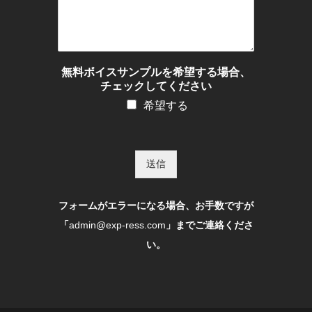
無料ボイスサンプルを希望する場合、
チェックしてください
希望する
送信
フォームがエラーになる場合、お手数ですが
「
admin@exp-ress.com
」までご連絡くださ
い。