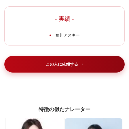
- 実績 -
角川アスキー
この人に依頼する ›
特徴の似たナレーター