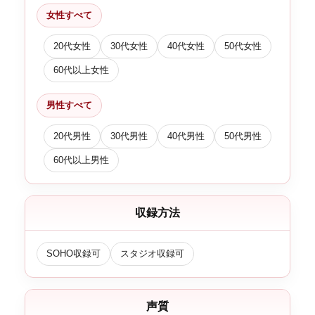
女性すべて
20代女性
30代女性
40代女性
50代女性
60代以上女性
男性すべて
20代男性
30代男性
40代男性
50代男性
60代以上男性
収録方法
SOHO収録可
スタジオ収録可
声質