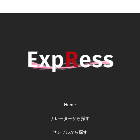
Home
ナレーターから探す
サンプルから探す