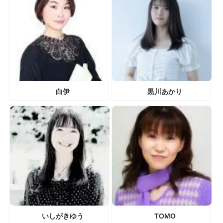
白伊
黒川あかり
いしがきゆう
TOMO