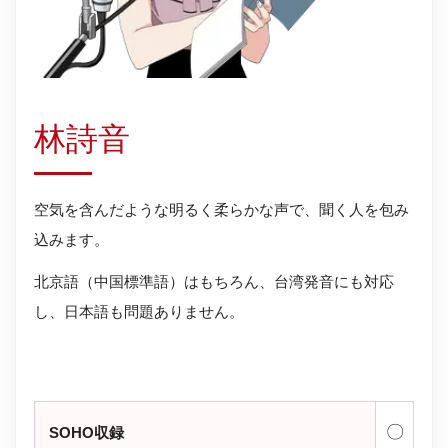
林詩音
空気を含んだような明るく柔らかな声で、聞く人を包み
込みます。
北京語（中国標準語）はもちろん、台湾発音にも対応
し、日本語も問題ありません。
〇
SOHO収録