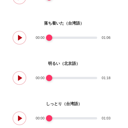
落ち着いた（台湾語）
00:00
01:06
明るい（北京語）
00:00
01:18
しっとり（台湾語）
00:00
01:03