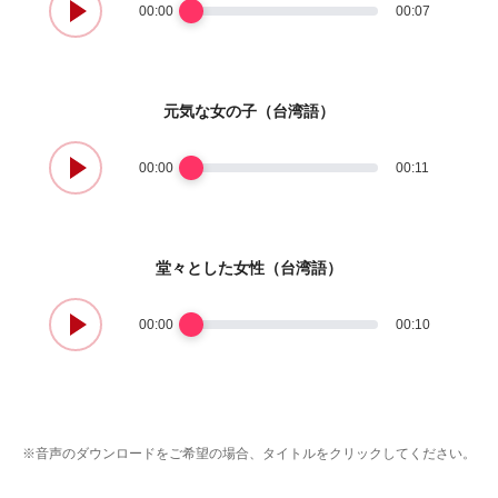
00:00
00:07
元気な女の子（台湾語）
00:00
00:11
堂々とした女性（台湾語）
00:00
00:10
※音声のダウンロードをご希望の場合、タイトルをクリックしてください。