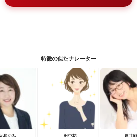
特徴の似たナレーター
大和ゆみ
田中花
夏井彩