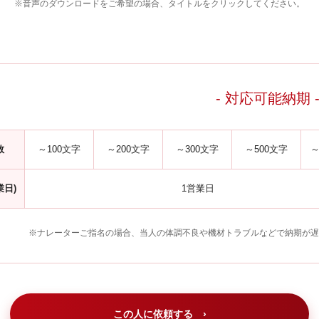
※音声のダウンロードをご希望の場合、タイトルをクリックしてください。
- 対応可能納期 
数
～100文字
～200文字
～300文字
～500文字
～
業日)
1営業日
※ナレーターご指名の場合、当人の体調不良や機材トラブルなどで納期が遅
この人に依頼する ›