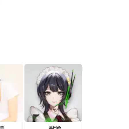
華
黒田鈴