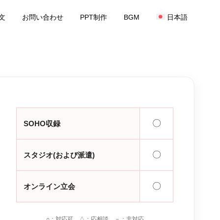
文
お問い合わせ
PPT制作
BGM
日本語
〇
SOHO収録
〇
スタジオ(および派遣)
〇
オンライン立会
○：対応可 △：応相談 －：非対応