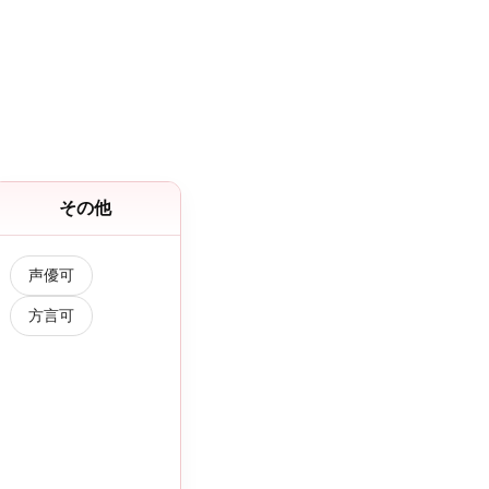
その他
声優可
方言可