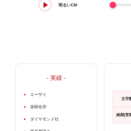
明るいCM
- 実績 -
エーザイ
文字
栄研化学
納期(営
ダイヤモンド社