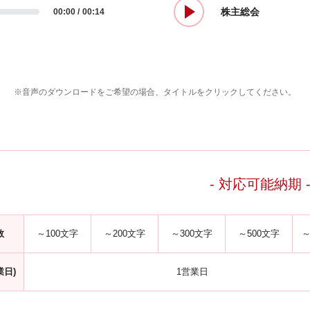
株主総会
00:00
00:14
※音声のダウンロードをご希望の場合、タイトルをクリックしてください。
- 対応可能納期 
数
～100文字
～200文字
～300文字
～500文字
～
業日)
1営業日