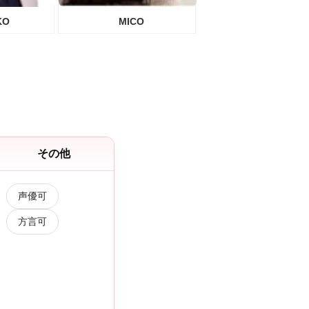
KO
MICO
その他
声優可
方言可