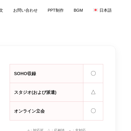
文
お問い合わせ
PPT制作
BGM
日本語
〇
SOHO収録
△
スタジオ(および派遣)
〇
オンライン立会
○：対応可 △：応相談 －：非対応