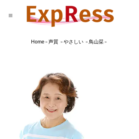
Home
声質
やさしい
鳥山栞
>
>
>
>