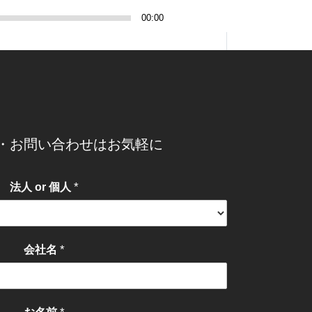
声
ボ
00:00
プ
リ
レ
ュ
ー
ー
ヤ
ム
ー
調
節
に
・お問い合わせはお気軽に
は
上
*
法人 or 個人
下
矢
印
キ
*
会社名
ー
を
使