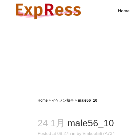
Home
Home
>
イケメン執事
>
male56_10
24 1月
male56_10
Posted at 08:27h
in
by
Vmkoof567A734