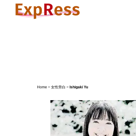
Home
>
女性旁白
>
Ishigaki Yu