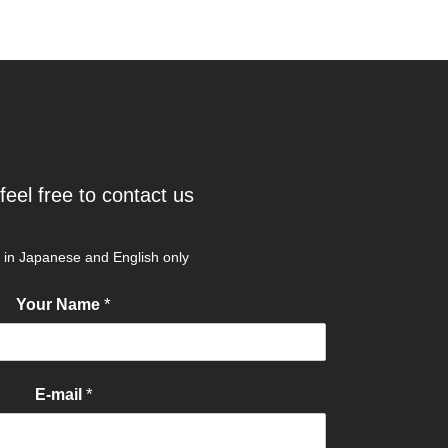
feel free to contact us
e in Japanese and English only
*
Your Name
*
E-mail