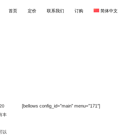
首页
定价
联系我们
订购
简体中文
[bellows config_id=”main” menu=”171″]
20
有丰
可以