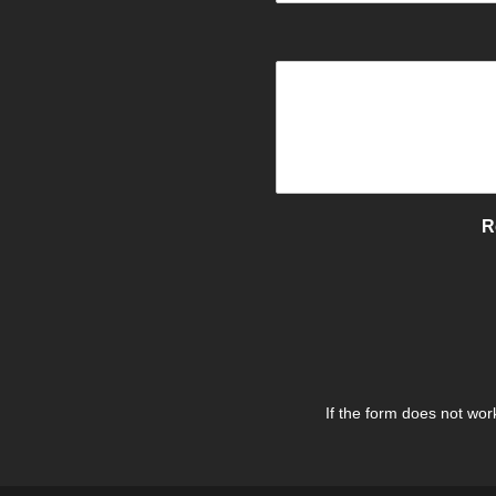
R
If the form does not wor