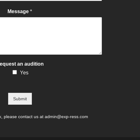
*
Message
equest an audition
Yes
Submit
k, please contact us at
admin@exp-ress.com