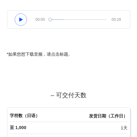
00:00
00:28
*如果您想下载音频，请点击标题。
– 可交付天数