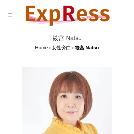
筱宫 Natsu
Home
女性旁白
筱宫 Natsu
>
>